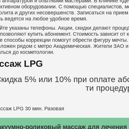
 аппаратурой и опытными мастерами. В клинике «Д
тивном оборудовании. С помощью специалистов, мо
лита и других несовершенств. Записаться на прием
ь ведется на любое удобное время.
йте указаны телефоны. Акции, скидки делают проце
позволяют купить абонемент. Стоимость зависит от 
е способы коррекции помогут обрести фигуру мечты
ложен рядом с метро Академическая. Жители ЗАО и 
ться до косметологии.
ссаж LPG
кидка 5% или 10% при оплате або
ти процеду
ссаж LPG 30 мин. Разовая
акуумно-роликовый массаж для лечения