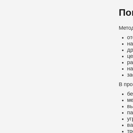
По
Метод
от
на
др
це
ра
на
за
В про
бе
ме
вы
па
уг
ва
тр