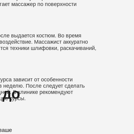
гает массажер по поверхности
осле выдается костюм. Во время
оздействие. Массажист аккуратно
тся техники шлифовки, раскачиваний,
курса зависит от особенности
в неделю. После следует сделать
 до
дней. В клинике рекомендуют
щие курсы.
ваше