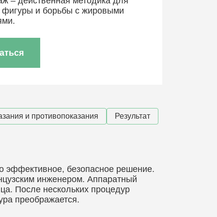
ж – действенная методика для
 фигуры и борьбы с жировыми
ями.
аться
азания и противопоказания
Результат
о эффективное, безопасное решение.
нцузским инженером. Аппаратный
ица. После нескольких процедур
ура преображается.