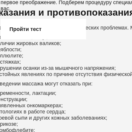
первое преображение. Подберем процедуру специа
вас.
казания и противопоказани
 ЛПЖ показан при разных эстетических проблемах. 
Пройти тест
ечности тела, лица;
личии жировых валиков;
яблости;
ллюлите;
стяжках;
рушении осанки из-за мышечного напряжения;
стойных явлениях по причине отсутствия физической
ведении массажа могут отказать при:
ременности, лактации;
нструации;
явленных онкомаркерах;
тологиях в работе сердца;
ревой сыпи и других кожных заболеваниях;
рикозе;
омбофлебите;