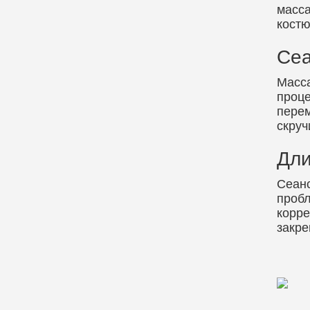
масса
костю
Сеа
Масса
проц
перем
скруч
Дли
Сеанс
пробл
корре
закре