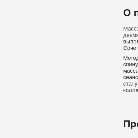
О 
Масса
двумя
выпол
Сочет
Метод
спину
масса
сеанс
стану
колла
Пр