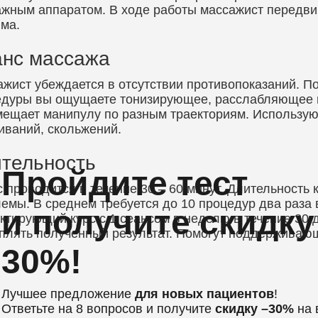
жным аппаратом. В ходе работы массажист передви
ма.
нс массажа
жист убеждается в отсутствии противопоказаний. П
едуры вы ощущаете тонизирующее, расслабляющее в
ещает манипулу по разным траекториям. Использую
иваний, скольжений.
тельность
Пройдите тест
 проводится в течение 30 – 60 минут. Длительность 
емы. В среднем требуется до 10 процедур два раза 
и получите скидку
ктирующий курс с 1 сеансом в неделю в течение 30 
плять полученный результат. Помогут поддерживаю
30%!
Лучшее предложение
для новых пациентов
!
Ответьте на 8 вопросов и получите
скидку –30%
на 