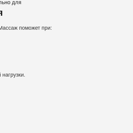
льно для
я
Массаж поможет при:
 нагрузки.