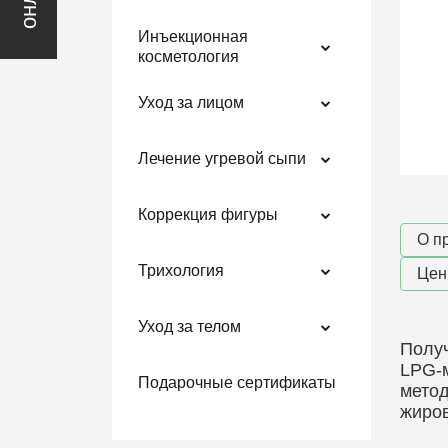
Инъекционная
косметология
Уход за лицом
Лечение угревой сыпи
Коррекция фигуры
О п
Трихология
Це
Уход за телом
Получ
LPG-м
Подарочные сертификаты
метод
жиров