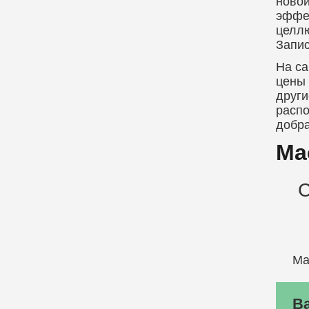
новой
эффек
целлю
Запис
На са
цены 
други
распо
добра
Ма
С
Ма
В