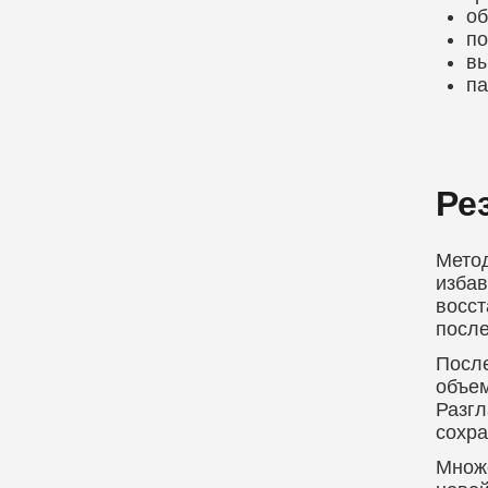
об
по
вы
па
Ре
Метод
избав
восст
после
После
объем
Разгл
сохра
Множе