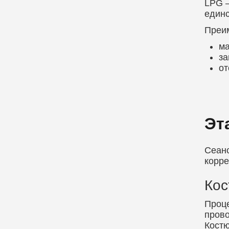
LPG –
един
Преи
ма
за
от
Эт
Сеанс
корре
Ко
Проце
прово
Костю