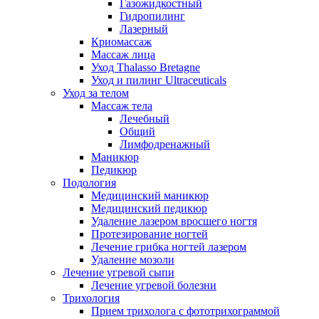
Газожидкостный
Гидропилинг
Лазерный
Криомассаж
Массаж лица
Уход Thalasso Bretagne
Уход и пилинг Ultraceuticals
Уход за телом
Массаж тела
Лечебный
Общий
Лимфодренажный
Маникюр
Педикюр
Подология
Медицинский маникюр
Медицинский педикюр
Удаление лазером вросшего ногтя
Протезирование ногтей
Лечение грибка ногтей лазером
Удаление мозоли
Лечение угревой сыпи
Лечение угревой болезни
Трихология
Прием трихолога с фототрихограммой