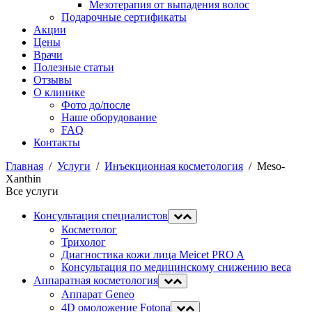
Мезотерапия от выпадения волос
Подарочные сертификаты
Акции
Цены
Врачи
Полезные статьи
Отзывы
О клинике
Фото до/после
Наше оборудование
FAQ
Контакты
Главная
/
Услуги
/
Инъекционная косметология
/
Meso-
Xanthin
Все услуги
Консультация специалистов
Косметолог
Трихолог
Диагностика кожи лица Meicet PRO A
Консультация по медицинскому снижению веса
Аппаратная косметология
Аппарат Geneo
4D омоложение Fotona