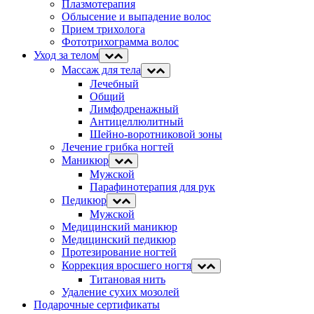
Плазмотерапия
Облысение и выпадение волос
Прием трихолога
Фототрихограмма волос
Уход за телом
Массаж для тела
Лечебный
Общий
Лимфодренажный
Антицеллюлитный
Шейно-воротниковой зоны
Лечение грибка ногтей
Маникюр
Мужской
Парафинотерапия для рук
Педикюр
Мужской
Медицинский маникюр
Медицинский педикюр
Протезирование ногтей
Коррекция вросшего ногтя
Титановая нить
Удаление сухих мозолей
Подарочные сертификаты