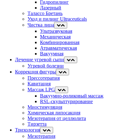
Гидропилинг
Лазерный
Талассо Бретань
Уход и пилинг Ultraceuticals
Чистка лица
Ультразвуковая
Механическая
Комбинированная
Атравматическая
Вакуумная
Лечение угревой сыпи
Угревой болезни
Коррекция фигуры
Прессотерапия
Кавитация
Массаж LPG
Вакуумно-роликовый массаж
RSL-скульптурирование
Миостимуляция
Химическая липосакция
Мезотерапия от целлюлита
Тирзетта
Трихология
Мезотерапия