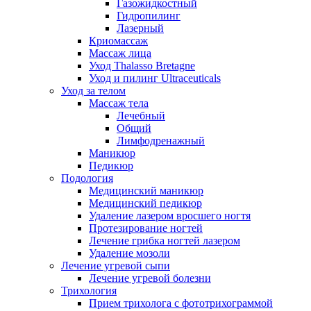
Газожидкостный
Гидропилинг
Лазерный
Криомассаж
Массаж лица
Уход Thalasso Bretagne
Уход и пилинг Ultraceuticals
Уход за телом
Массаж тела
Лечебный
Общий
Лимфодренажный
Маникюр
Педикюр
Подология
Медицинский маникюр
Медицинский педикюр
Удаление лазером вросшего ногтя
Протезирование ногтей
Лечение грибка ногтей лазером
Удаление мозоли
Лечение угревой сыпи
Лечение угревой болезни
Трихология
Прием трихолога с фототрихограммой