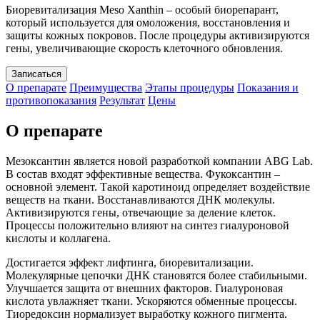
Биоревитализация Meso Xanthin – особый биорепарант,
который используется для омоложения, восстановления и
защиты кожных покровов. После процедуры активизируются
гены, увеличивающие скорость клеточного обновления.
Записаться
О препарате
Преимущества
Этапы процедуры
Показания и
противопоказания
Результат
Цены
О препарате
Мезоксантин является новой разработкой компании ABG Lab.
В состав входят эффективные вещества. Фукоксантин –
основной элемент. Такой каротиноид определяет воздействие
веществ на ткани. Восстанавливаются ДНК молекулы.
Активизируются гены, отвечающие за деление клеток.
Процессы положительно влияют на синтез гиалуроновой
кислоты и коллагена.
Достигается эффект лифтинга, биоревитализации.
Молекулярные цепочки ДНК становятся более стабильными.
Улучшается защита от внешних факторов. Гиалуроновая
кислота увлажняет ткани. Ускоряются обменные процессы.
Тиоредоксин нормализует выработку кожного пигмента.