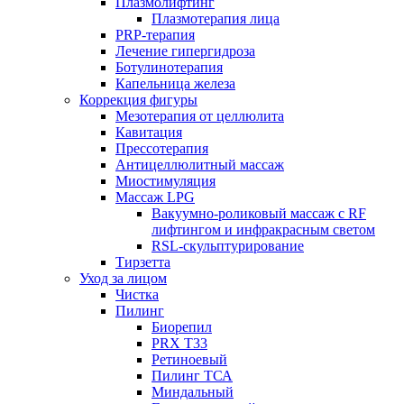
Плазмолифтинг
Плазмотерапия лица
PRP-терапия
Лечение гипергидроза
Ботулинотерапия
Капельница железа
Коррекция фигуры
Мезотерапия от целлюлита
Кавитация
Прессотерапия
Антицеллюлитный массаж
Миостимуляция
Массаж LPG
Вакуумно-роликовый массаж с RF
лифтингом и инфракрасным светом
RSL-скульптурирование
Тирзетта
Уход за лицом
Чистка
Пилинг
Биорепил
PRX T33
Ретиноевый
Пилинг ТСА
Миндальный