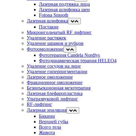
Лазерная подтяжка лица
Лазерная шлифовка шеи
Fotona Smooth
Лазерная шлифовка
Постакне
Микроигольчатый RF лифтинг
Удаление растяжек
Удаление шрамов и рубцов
Фотоомоложение
Фототерапия Candela Nordlys
Фотодинамическая терапия HELEO4
Удаление сосудов на лице
Удаление гиперпигментации
Лазерное омоложение
Фракционное омоложение
Безинъекционная мезотерапия
Лазерная блефаропластика
Ультразвуковой лифтинг
RF-лифтинг
Лазерная эпиляция
Бикини
Верхней губы
Всего тела
Живота