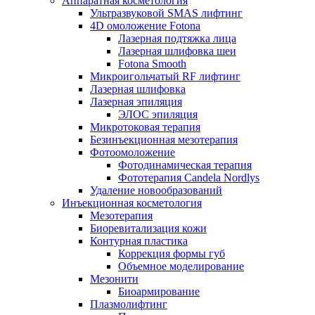
Аппаратная косметология
Ультразвуковой SMAS лифтинг
4D омоложение Fotona
Лазерная подтяжка лица
Лазерная шлифовка шеи
Fotona Smooth
Микроигольчатый RF лифтинг
Лазерная шлифовка
Лазерная эпиляция
ЭЛОС эпиляция
Микротоковая терапия
Безинъекционная мезотерапия
Фотоомоложение
Фотодинамическая терапия
Фототерапия Candela Nordlys
Удаление новообразований
Инъекционная косметология
Мезотерапия
Биоревитализация кожи
Контурная пластика
Коррекция формы губ
Объемное моделирование
Мезонити
Биоармирование
Плазмолифтинг