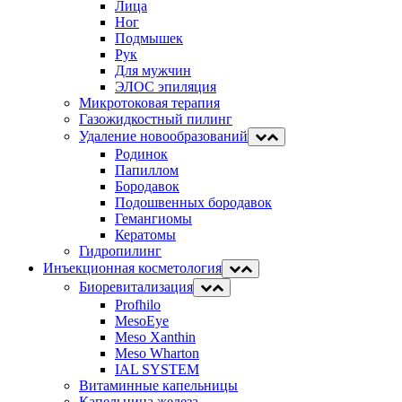
Лица
Ног
Подмышек
Рук
Для мужчин
ЭЛОС эпиляция
Микротоковая терапия
Газожидкостный пилинг
Удаление новообразований
Родинок
Папиллом
Бородавок
Подошвенных бородавок
Гемангиомы
Кератомы
Гидропилинг
Инъекционная косметология
Биоревитализация
Profhilo
MesoEye
Meso Xanthin
Meso Wharton
IAL SYSTEM
Витаминные капельницы
Капельница железа