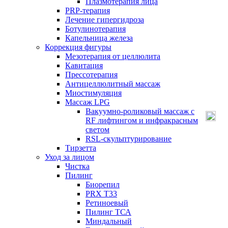
Плазмотерапия лица
PRP-терапия
Лечение гипергидроза
Ботулинотерапия
Капельница железа
Коррекция фигуры
Мезотерапия от целлюлита
Кавитация
Прессотерапия
Антицеллюлитный массаж
Миостимуляция
Массаж LPG
Вакуумно-роликовый массаж с
RF лифтингом и инфракрасным
светом
RSL-скульптурирование
Тирзетта
Уход за лицом
Чистка
Пилинг
Биорепил
PRX T33
Ретиноевый
Пилинг ТСА
Миндальный