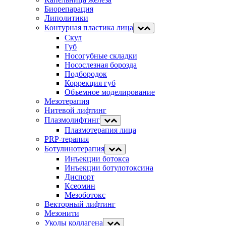
Биорепарация
Липолитики
Контурная пластика лица
Скул
Губ
Носогубные складки
Носослезная борозда
Подбородок
Коррекция губ
Объемное моделирование
Мезотерапия
Нитевой лифтинг
Плазмолифтинг
Плазмотерапия лица
PRP-терапия
Ботулинотерапия
Инъекции ботокса
Инъекции ботулотоксина
Диспорт
Ксеомин
Мезоботокс
Векторный лифтинг
Мезонити
Уколы коллагена