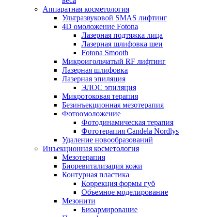
веса
Аппаратная косметология
Ультразвуковой SMAS лифтинг
4D омоложение Fotona
Лазерная подтяжка лица
Лазерная шлифовка шеи
Fotona Smooth
Микроигольчатый RF лифтинг
Лазерная шлифовка
Лазерная эпиляция
ЭЛОС эпиляция
Микротоковая терапия
Безинъекционная мезотерапия
Фотоомоложение
Фотодинамическая терапия
Фототерапия Candela Nordlys
Удаление новообразований
Инъекционная косметология
Мезотерапия
Биоревитализация кожи
Контурная пластика
Коррекция формы губ
Объемное моделирование
Мезонити
Биоармирование