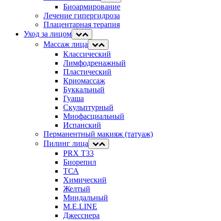
Биоармирование
Лечение гипергидроза
Плацентарная терапия
Уход за лицом
Массаж лица
Классический
Лимфодренажный
Пластический
Криомассаж
Буккальный
Гуаша
Скульптурный
Миофасциальный
Испанский
Перманентный макияж (татуаж)
Пилинг лица
PRX T33
Биорепил
ТСА
Химический
Желтый
Миндальный
M.E.LINE
Джесснера