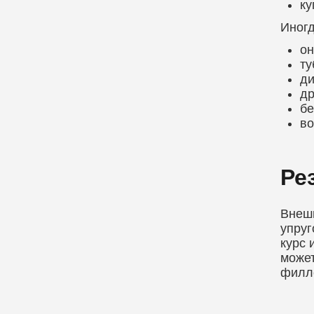
ку
Иногд
он
ту
ди
др
бе
во
Ре
Внешн
упруг
курс 
может
филле