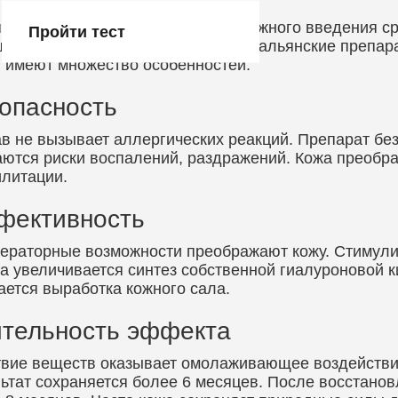
ия выполняется с помощью подкожного введения ср
Пройти тест
ии естественного омоложения. Итальянские препарат
. имеют множество особенностей.
опасность
в не вызывает аллергических реакций. Препарат бе
ются риски воспалений, раздражений. Кожа преобр
литации.
фективность
ераторные возможности преображают кожу. Стимулир
а увеличивается синтез собственной гиалуроновой 
ется выработка кожного сала.
тельность эффекта
вие веществ оказывает омолаживающее воздействие
ьтат сохраняется более 6 месяцев. После восстано