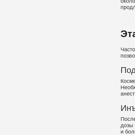
около
продл
Эт
Часто
позво
Под
Косме
Необх
анест
Ин
После
дозы 
и бол