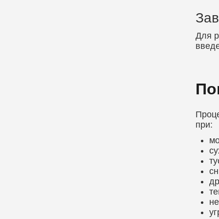
За
Для р
введе
По
Проце
при:
м
су
ту
сн
др
те
не
уг