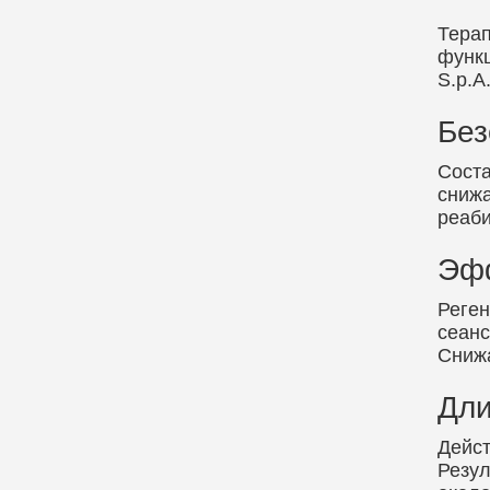
Терап
функц
S.p.A
Без
Соста
снижа
реаби
Эф
Реген
сеанс
Снижа
Дли
Дейст
Резул