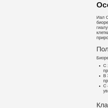
Ос
Иал С
биоре
гиалу
клетк
приро
Пол
Биоре
С 
пр
В 
пр
С 
ув
Кла