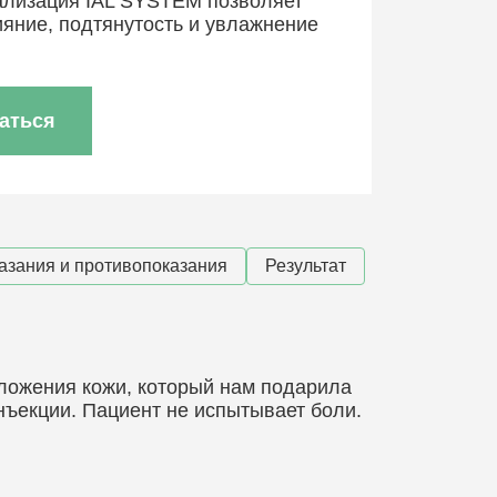
ализация IAL SYSTEM позволяет
ияние, подтянутость и увлажнение
аться
азания и противопоказания
Результат
ложения кожи, который нам подарила
нъекции. Пациент не испытывает боли.