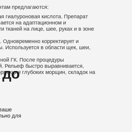
нтам предлагаются:
ая гиалуроновая кислота. Препарат
вается на адаптационном и
 тканей на лице, шее, руках и в зоне
 Одновременно корректирует и
. Используется в области щек, шеи,
нной ГК. После процедуры
й. Рельеф быстро выравнивается,
 до
оррекции глубоких морщин, складок на
ваше
льно для