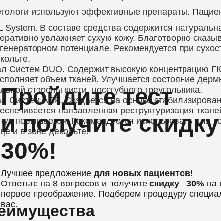
тологи используют эффективные препараты. Пацие
L System. В составе средства содержится натуральн
еративно увлажняет сухую кожу. Благотворно сказы
генераторном потенциале. Рекомендуется при сухости
кольте.
л Систем DUO. Содержит высокую концентрацию ГК.
сполняет объем тканей. Улучшается состояние дермы
Пройдите тест
льной стороны кисти, носогубного треугольника.
л Систем ACP. Создается на основе стабилизирова
еспечивается направленная реструктуризация ткане
и получите скидку
нус повышается. Рекомендуется использовать для к
це и в зоне декольте.
30%!
Лучшее предложение
для новых пациентов
!
Ответьте на 8 вопросов и получите
скидку –30%
на 
первое преображение. Подберем процедуру специа
вас.
еимущества