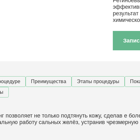
Ретиноевы
эффектив
результат
химическо
Запис
роцедуре
Преимущества
Этапы процедуры
Пок
ны
г позволяет не только подтянуть кожу, сделав е боле
льную работу сальных желёз, устранив чрезмерную 