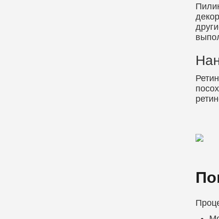
Пилин
декор
други
выпол
Нан
Ретин
посох
ретин
По
Проц
М