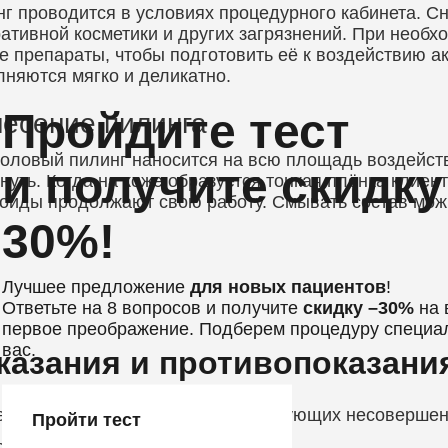
г проводится в условиях процедурного кабинета. С
ативной косметики и других загрязнений. При необх
е препараты, чтобы подготовить её к воздействию а
няются мягко и деликатно.
Пройдите тест
есение пилинга
оловый пилинг наносится на всю площадь воздейств
и получите скидку
нуть. Когда на коже образуется тонкая плёнка клиен
оиды продолжают свою работу. Смывать состав можно
30%!
Лучшее предложение
для новых пациентов
!
Ответьте на 8 вопросов и получите
скидку –30%
на 
первое преображение. Подберем процедуру специа
вас.
казания и противопоказани
едуру проводят при наличии следующих несовершен
Пройти тест
орщины разной глубины