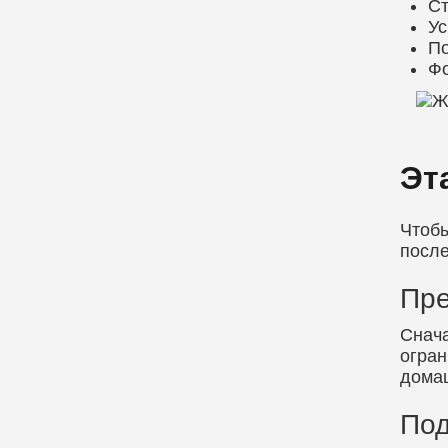
Ст
Ус
По
Фо
Эт
Чтобы
после
Пре
Снача
огран
домаш
Под