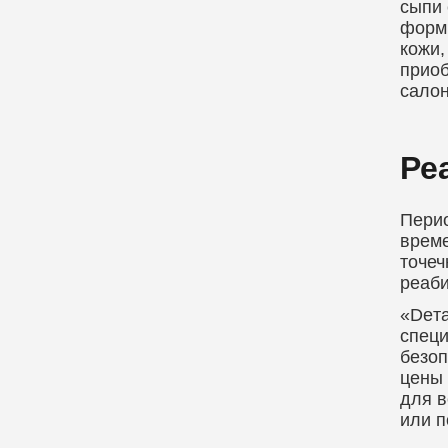
сыпи 
форми
кожи,
приоб
салон
Ре
Перио
време
точеч
реаби
«Deта
специ
безоп
цены 
для в
или п