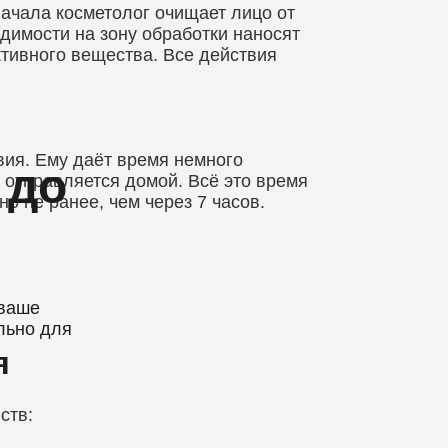
начала косметолог очищает лицо от
одимости на зону обработки наносят
ктивного вещества. Все действия
ия. Ему даёт время немного
 до
т отправляется домой. Всё это время
 не ранее, чем через 7 часов.
ваше
льно для
я
ств: