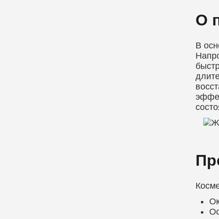
О 
В осн
Напро
быстр
длите
восст
эффек
состо
Пр
Косме
Ок
Ос