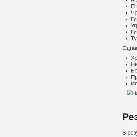
Пт
Чр
Ги
Уг
Ги
Ту
Однак
Хр
Не
Бе
Пр
Ис
Ре
В рез