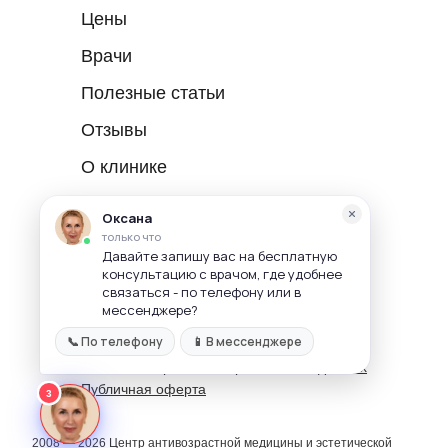
Цены
Врачи
Полезные статьи
Отзывы
О клинике
Реквизиты: ООО "Бьюти" ИНН 7727592024,
ОГРН 1067758592263
Лицензия № ЛО-77-01-000342 от
22.07.2008г.
Адрес: г. Москва, ул. Винокурова, д.2
Политика конфиденциальности
Политика обработки персональных данных
Публичная оферта
2008 — 2026 Центр антивозрастной медицины и эстетической