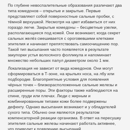
По глубине невоспалительные образования различают два
типа комедонов – открытые и закрытые. Первые
представляют собой поверхностные сальные пробки, с
тёмной верхушкой. Несмотря на цвет избавиться от них
гораздо легче. Закрытые комедоны – бесцветные узелки,
располагающиеся под кожей. Они возникают, когда секрет
сальных желёз смешивается с ороговевшими клетками
эпителия и начинает препятствовать самоочищению пор.
Такой тип высыпания часто появляется в результате
закупорки устья волосяного фолликула и напоминает
множество небольших папул диаметром около 1 мм.
Локализация не зависит от вида комедонов. Они могут
сформироваться в Т-зоне, на крыльях носа, на лбу или
подбородке. Благоприятные условия для появления
чёрных точек – близкорасположенные сальные железы и
расширенные поры. Эти факторы также наблюдаются на
спине, груди или плечах. Люди с жирным и
комбинированным типами кожи более подвержены
дефекту. Однако высыпания возникают и у обладателей
сухого типа. Обычно они являются результатом
компенсаторной реакции организма. В ответ на пересушку
эпителия сальные железы начинают работать активнее,
что приводит к появлению высыпаний.