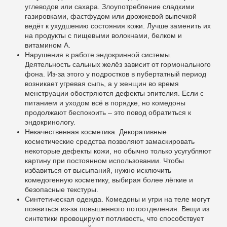
углеводов или сахара. Злоупотребление сладкими
газировками, фастфудом или дрожжевой выпечкой
ведёт к ухудшению состояния кожи. Лучше заменить их
на продукты с пищевыми волокнами, белком и
витамином А.
Нарушения в работе эндокринной системы.
Деятельность сальных желёз зависит от гормонального
фона. Из-за этого у подростков в пубертатный период
возникает угревая сыпь, а у женщин во время
менструации обостряются дефекты эпителия. Если с
питанием и уходом всё в порядке, но комедоны
продолжают беспокоить – это повод обратиться к
эндокринологу.
Некачественная косметика. Декоративные
косметические средства позволяют замаскировать
некоторые дефекты кожи, но обычно только усугубляют
картину при постоянном использовании. Чтобы
избавиться от высыпаний, нужно исключить
комедогенную косметику, выбирая более лёгкие и
безопасные текстуры.
Синтетическая одежда. Комедоны и угри на теле могут
появиться из-за повышенного потоотделения. Вещи из
синтетики провоцируют потливость, что способствует