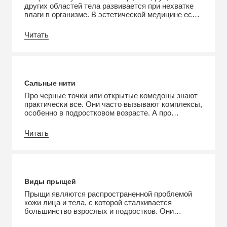
других областей тела развивается при нехватке
влаги в организме. В эстетической медицине есть
специальное название для этого состояния –
ксероз. Это нарушение не только сопровождается
Читать
дискомфортом, но и служит причиной многих
осложнений. В этой статье рассмотрим причины,
разновидности и правила ухода за сухой кожей.
Причины Замедление […]
Сальные нити
Про черные точки или открытые комедоны знают
практически все. Они часто вызывают комплексы,
особенно в подростковом возрасте. А про
сальные нити мало кто слышал. В отдельных
случаях они являются естественным состоянием
Читать
кожи, но в других относятся к косметическим
недостаткам. В этой статье рассмотрим, что это
такое, почему они появляются и как их убрать.
Что такое […]
Виды прыщей
Прыщи являются распространенной проблемой
кожи лица и тела, с которой сталкивается
большинство взрослых и подростков. Они
возникают из-за воспаления волосяных