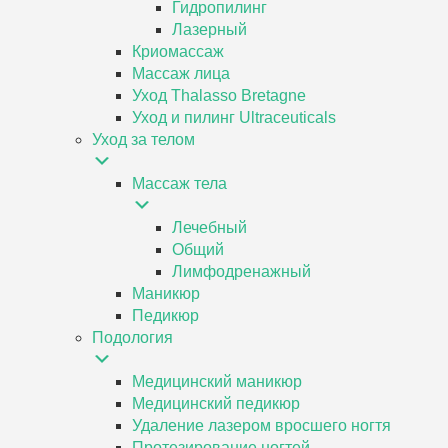
Гидропилинг
Лазерный
Криомассаж
Массаж лица
Уход Thalasso Bretagne
Уход и пилинг Ultraceuticals
Уход за телом
Массаж тела
Лечебный
Общий
Лимфодренажный
Маникюр
Педикюр
Подология
Медицинский маникюр
Медицинский педикюр
Удаление лазером вросшего ногтя
Протезирование ногтей