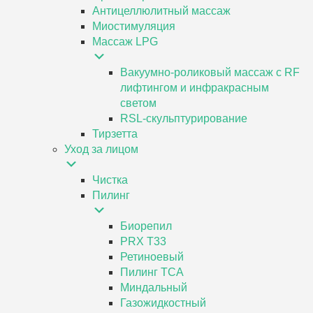
Антицеллюлитный массаж
Миостимуляция
Массаж LPG
Вакуумно-роликовый массаж с RF
лифтингом и инфракрасным
светом
RSL-скульптурирование
Тирзетта
Уход за лицом
Чистка
Пилинг
Биорепил
PRX T33
Ретиноевый
Пилинг ТСА
Миндальный
Газожидкостный