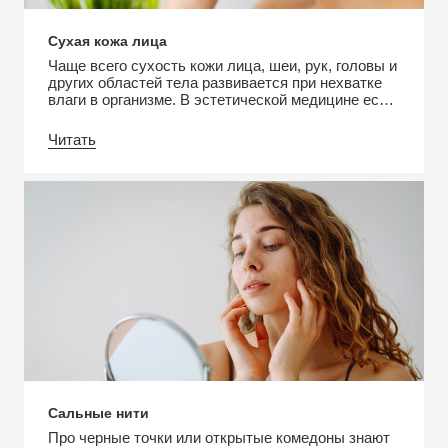
Сухая кожа лица
Чаще всего сухость кожи лица, шеи, рук, головы и
других областей тела развивается при нехватке
влаги в организме. В эстетической медицине есть
специальное название для этого состояния –
ксероз. Это нарушение не только сопровождается
Читать
дискомфортом, но и служит причиной многих
осложнений. В этой статье рассмотрим причины,
разновидности и правила ухода за сухой кожей.
Причины Замедление […]
Сальные нити
Про черные точки или открытые комедоны знают