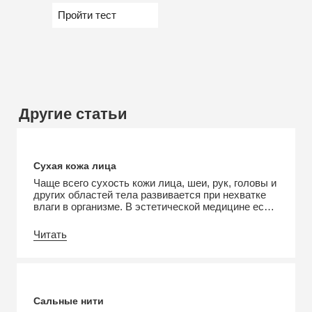
Пройти тест
Другие статьи
Сухая кожа лица
Чаще всего сухость кожи лица, шеи, рук, головы и
других областей тела развивается при нехватке
влаги в организме. В эстетической медицине есть
специальное название для этого состояния –
ксероз. Это нарушение не только сопровождается
Читать
дискомфортом, но и служит причиной многих
осложнений. В этой статье рассмотрим причины,
разновидности и правила ухода за сухой кожей.
Причины Замедление […]
Сальные нити