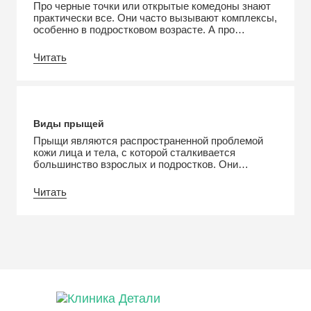
Про черные точки или открытые комедоны знают
практически все. Они часто вызывают комплексы,
особенно в подростковом возрасте. А про
сальные нити мало кто слышал. В отдельных
случаях они являются естественным состоянием
Читать
кожи, но в других относятся к косметическим
недостаткам. В этой статье рассмотрим, что это
такое, почему они появляются и как их убрать.
Что такое […]
Виды прыщей
Прыщи являются распространенной проблемой
кожи лица и тела, с которой сталкивается
большинство взрослых и подростков. Они
возникают из-за воспаления волосяных
фолликулов, сальных желез, доставляя не только
Читать
физический, но и психологический дискомфорт. В
этой статье расскажем, какие разновидности
прыщей бывают и как их лечить. Виды прыщей
Прыщи – это основное проявление
дерматологического заболевания под названием
«акне» […]