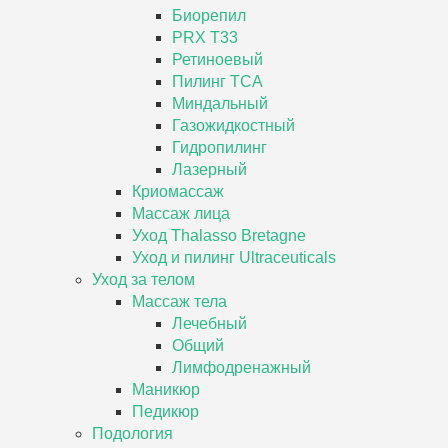
Биорепил
PRX T33
Ретиноевый
Пилинг ТСА
Миндальный
Газожидкостный
Гидропилинг
Лазерный
Криомассаж
Массаж лица
Уход Thalasso Bretagne
Уход и пилинг Ultraceuticals
Уход за телом
Массаж тела
Лечебный
Общий
Лимфодренажный
Маникюр
Педикюр
Подология