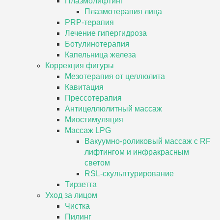
Плазмолифтинг
Плазмотерапия лица
PRP-терапия
Лечение гипергидроза
Ботулинотерапия
Капельница железа
Коррекция фигуры
Мезотерапия от целлюлита
Кавитация
Прессотерапия
Антицеллюлитный массаж
Миостимуляция
Массаж LPG
Вакуумно-роликовый массаж с RF
лифтингом и инфракрасным
светом
RSL-скульптурирование
Тирзетта
Уход за лицом
Чистка
Пилинг